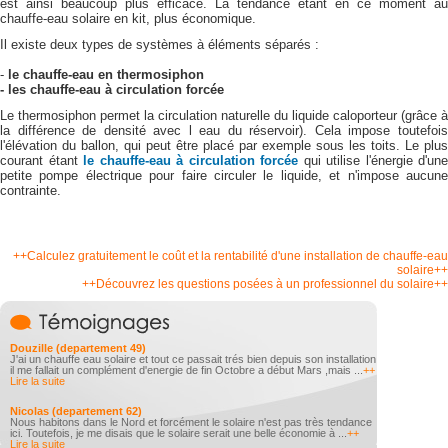
est ainsi beaucoup plus efficace. La tendance étant en ce moment au
chauffe-eau solaire en kit, plus économique.
Il existe deux types de systèmes à éléments séparés :
-
le chauffe-eau en thermosiphon
- les chauffe-eau à circulation forcée
Le thermosiphon permet la circulation naturelle du liquide caloporteur (grâce à
la différence de densité avec l eau du réservoir). Cela impose toutefois
l'élévation du ballon, qui peut être placé par exemple sous les toits. Le plus
courant étant
le chauffe-eau à circulation forcée
qui utilise l'énergie d'une
petite pompe électrique pour faire circuler le liquide, et n'impose aucune
contrainte.
++Calculez gratuitement le coût et la rentabilité d'une installation de chauffe-eau
solaire++
++Découvrez les questions posées à un professionnel du solaire++
Douzille (departement 49)
J'ai un chauffe eau solaire et tout ce passait trés bien depuis son installation
il me fallait un complément d'energie de fin Octobre a début Mars ,mais ...
++
Lire la suite
Nicolas (departement 62)
Nous habitons dans le Nord et forcément le solaire n'est pas très tendance
ici. Toutefois, je me disais que le solaire serait une belle économie à ...
++
Lire la suite