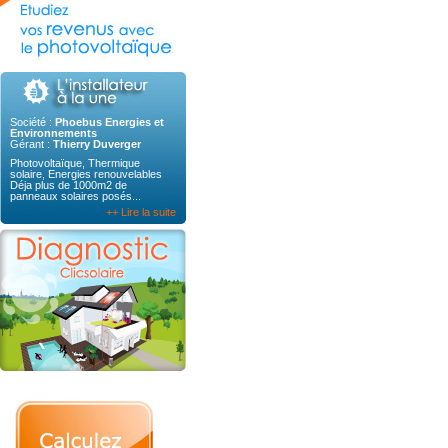
Société :
Phoebus Energies et
Environnements
Gérant :
Thierry Duverger
Photovoltaïque, Thermique
solaire, Energies renouvelables
Déja plus de 1000m2 de
panneaux solaires posés...
++ Lire la suite