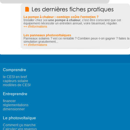
La pompe à chaleur : combien coûte l'entretien ?
Installer chez soi
une pompe à chaleur
, c’est être conscient que cet
équipement nécessite un entretien annuel, voire bisannuel, régulier.
++ d'informations
Les panneaux photovoltaïques
Panneaux solaires ? est ce rentable ? Combien peux-t-on gagner ? faites la
simulation gratuitement...
++ d'informations
Comprendre
le CESI en bref
capteurs solaire
modèles de CESI
Entreprendre
financer
réglementations
dimensionner
Le photovoltaïque
Comment ça marche
Calculez vos revenus