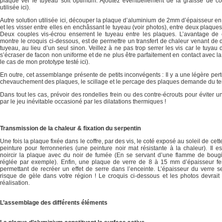
plaque ver le tuyeau soit optimum. Ajoutez éventuellement de la graisse de c
utilisée ici).
Autre solution utilisée ici, découper la plaque d’aluminium de 2mm d’épaisseur e
et les visser entre elles en enchâssant le tuyeau (voir photos), entre deux plaqu
Deux couples vis-écrou enserrent le tuyeau entre les plaques. L’avantage de 
montre le croquis ci-dessous, est de permettre un transfert de chaleur venant de 
tuyeau, au lieu d’un seul sinon. Veillez à ne pas trop serrer les vis car le tuyau 
s’écraser de facon non uniforme et de ne plus être parfaitement en contact avec la 
le cas de mon prototype testé ici).
En outre, cet assemblange présente de petits inconvégents : Il y a une légère per
chevauchement des plaques, le scillage et le percage des plaques demande du temp
Dans tout les cas, prévoir des rondelles frein ou des contre-écrouts pour éviter
par le jeu inévitable occasioné par les dilatations thermiques !
Transmission de la chaleur & fixation du serpentin
Une fois la plaque fixée dans le coffre, par des vis, le coté exposé au soleil de cett
peinture pour ferronneries (une peinture noir mat résistante à la chaleur). Il 
noircir la plaque avec du noir de fumée (En se servant d’une flamme de bou
réglée par exemple). Enfin, une plaque de verre de 8 à 15 mm d’épaisseur fe
permettant de recréer un effet de serre dans l’enceinte. L’épaisseur du verre s
risque de gèle dans votre région ! Le croquis ci-dessous et les photos devrait
réalisation.
L’assemblage des différents éléments