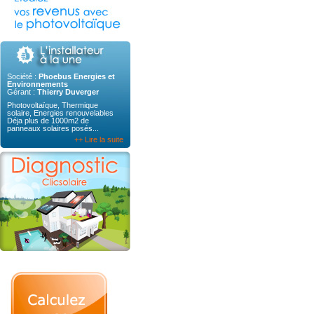
Société :
Phoebus Energies et
Environnements
Gérant :
Thierry Duverger
Photovoltaïque, Thermique
solaire, Energies renouvelables
Déja plus de 1000m2 de
panneaux solaires posés...
++ Lire la suite