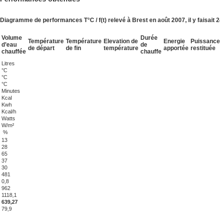
Diagramme de performances T°C / f(t) relevé à Brest en août 2007, il y faisait 
Volume
Durée
Température
Température
Elevation de
Energie
Puissance
d’eau
de
de départ
de fin
température
apportée
restituée
chauffée
chauffe
Litres
°C
°C
°C
Minutes
Kcal
Kwh
Kcal/h
Watts
W/m²
%
13
28
65
37
30
481
0,8
962
1118,1
639,27
79,9