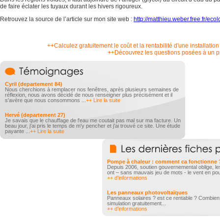
de faire éclater les tuyaux durant les hivers rigoureux.
Retrouvez la source de l’article sur mon site web :
http://matthieu.weber.free.fr/ecolo
++Calculez gratuitement le coût et la rentabilité d'une installati
++Découvrez les questions posées à un pr
Cyril (departement 84)
Nous cherchions à remplacer nos fenêtres, après plusieurs semaines de
réflexion, nous avons décidé de nous renseigner plus précisément et il
s'avère que nous consommons ...
++ Lire la suite
Hervé (departement 27)
Je savais que le chauffage de l'eau me coutait pas mal sur ma facture. Un
beau jour, j'ai pris le temps de m'y pencher et j'ai trouvé ce site. Une étude
payante ...
++ Lire la suite
Pompe à chaleur : comment ca fonctionne 
Depuis 2006, soutien gouvernemental oblige, le
ont – sans mauvais jeu de mots - le vent en poup
++ d'informations
Les panneaux photovoltaïques
Panneaux solaires ? est ce rentable ? Combien 
simulation gratuitement...
++ d'informations