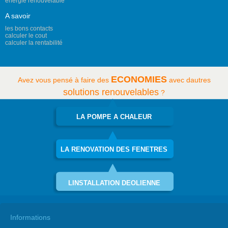
énergie renouvelable
A savoir
les bons contacts
calculer le cout
calculer la rentabilité
ECONOMIES
Avez vous pensé à faire des
avec dautres
solutions renouvelables
?
LA POMPE A CHALEUR
LA RENOVATION DES FENETRES
LINSTALLATION DEOLIENNE
Informations