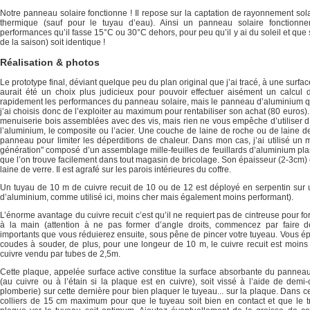
Notre panneau solaire fonctionne ! Il repose sur la captation de rayonnement sol
thermique (sauf pour le tuyau d’eau). Ainsi un panneau solaire fonction
performances qu’il fasse 15°C ou 30°C dehors, pour peu qu’il y ai du soleil et qu
de la saison) soit identique !
Réalisation & photos
Le prototype final, déviant quelque peu du plan original que j’ai tracé, à une surfac
aurait été un choix plus judicieux pour pouvoir effectuer aisément un calcul
rapidement les performances du panneau solaire, mais le panneau d’aluminium que 
j’ai choisis donc de l’exploiter au maximum pour rentabiliser son achat (80 euros).
menuiserie bois assemblées avec des vis, mais rien ne vous empêche d’utiliser 
l’aluminium, le composite ou l’acier. Une couche de laine de roche ou de laine de 
panneau pour limiter les déperditions de chaleur. Dans mon cas, j’ai utilisé un m
génération" composé d’un assemblage mille-feuilles de feuillards d’aluminium plas
que l’on trouve facilement dans tout magasin de bricolage. Son épaisseur (2-3cm)
laine de verre. Il est agrafé sur les parois intérieures du coffre.
Un tuyau de 10 m de cuivre recuit de 10 ou de 12 est déployé en serpentin sur 
d’aluminium, comme utilisé ici, moins cher mais également moins performant).
L’énorme avantage du cuivre recuit c’est qu’il ne requiert pas de cintreuse pour for
à la main (attention à ne pas former d’angle droits, commencez par faire 
importants que vous réduierez ensuite, sous pêne de pincer votre tuyeau. Vous é
coudes à souder, de plus, pour une longeur de 10 m, le cuivre recuit est moins
cuivre vendu par tubes de 2,5m.
Cette plaque, appelée surface active constitue la surface absorbante du panneau
(au cuivre ou à l’étain si la plaque est en cuivre), soit vissé à l’aide de demi-
plomberie) sur cette dernière pour bien plaquer le tuyeau... sur la plaque. Dans c
colliers de 15 cm maximum pour que le tuyeau soit bien en contact et que le tr