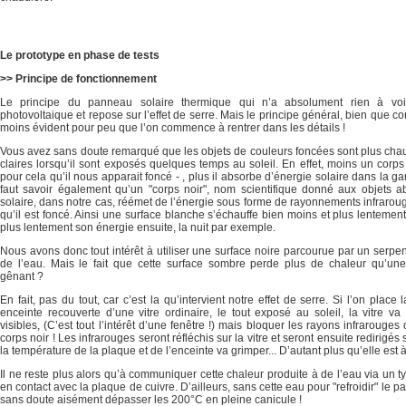
Le prototype en phase de tests
>> Principe de fonctionnement
Le principe du panneau solaire thermique qui n’a absolument rien à v
photovoltaique et repose sur l’effet de serre. Mais le principe général, bien que 
moins évident pour peu que l’on commence à rentrer dans les détails !
Vous avez sans doute remarqué que les objets de couleurs foncées sont plus cha
claires lorsqu’il sont exposés quelques temps au soleil. En effet, moins un corps 
pour cela qu’il nous apparait foncé - , plus il absorbe d’énergie solaire dans la ga
faut savoir également qu’un "corps noir", nom scientifique donné aux objets 
solaire, dans notre cas, réémet de l’énergie sous forme de rayonnements infraroug
qu’il est foncé. Ainsi une surface blanche s’échauffe bien moins et plus lentemen
plus lentement son énergie ensuite, la nuit par exemple.
Nous avons donc tout intérêt à utiliser une surface noire parcourue par un serpen
de l’eau. Mais le fait que cette surface sombre perde plus de chaleur qu’une
gênant ?
En fait, pas du tout, car c’est la qu’intervient notre effet de serre. Si l’on plac
enceinte recouverte d’une vitre ordinaire, le tout exposé au soleil, la vitre va
visibles, (C’est tout l’intérêt d’une fenêtre !) mais bloquer les rayons infrarouges
corps noir ! Les infrarouges seront réfléchis sur la vitre et seront ensuite redirigés s
la température de la plaque et de l’enceinte va grimper... D’autant plus qu’elle est à
Il ne reste plus alors qu’à communiquer cette chaleur produite à de l’eau via un 
en contact avec la plaque de cuivre. D’ailleurs, sans cette eau pour "refroidir" le p
sans doute aisément dépasser les 200°C en pleine canicule !