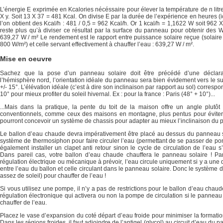
L’énergie E exprimée en Kcalories nécéssaire pour élever la température de n litr
X y. Soit 13 X 37 = 481 Kcal. On divise E par la durée de l’expérience en heures (i
l’on obtient des Kcal/h : 481 / 0,5 = 962 Kcal/h. Or 1 kcal/h = 1,1622 W soit 962 
reste plus qu’à diviser ce résultat par la surface du panneau pour obtenir des W
639,27 W / m² Le rendement est le rapport entre puissance solaire reçue (solaire 
800 W/m²) et celle servant effectivement à chauffer l’eau : 639,27 W / m².
Mise en oeuvre
Sachez que la pose d’un panneau solaire doit être précédé d’une déclara
l’hémisphère nord, l’orientation idéale du panneau sera bien évidement vers le s
+/- 15°. L’élévation idéale (c’est à dire son inclinaison par rapport au sol) correspon
10° pour mieux profiter du soleil hivernal. Ex : pour la france : Paris (48° + 10°)...
...Mais dans la pratique, la pente du toit de la maison offre un angle plutôt 
conventionnels, comme ceux des maisons en montagne, plus pentus pour éviter
pourront concevoir un système de chassis pour adapter au mieux l’inclinaison du
Le ballon d’eau chaude devra impérativement être placé au dessus du panneau so
système de thermosiphon pour faire circuler l’eau (permettant de se passer de pomp
également installer un clapet anti retour sinon le cycle de circulation de l’eau s’
Dans pareil cas, votre ballon d’eau chaude chauffera le panneau solaire ! Par
régulation électrique ou mécanique à prévoir, l’eau circule uniquement si y a une
entre l’eau du ballon et celle circulant dans le panneau solaire. Donc le système dé
assez de soleil) pour chauffer de l’eau !
Si vous utilisez une pompe, il n’y a pas de restrictions pour le ballon d’eau chaude
régulation électronique qui activera ou non la pompe de circulation si le panneau
chauffer de l’eau.
Placez le vase d’expansion du coté départ d’eau froide pour minimiser la formation 
Dans les régions froides, il faut adjoindre de l’antigel (glycol) au circuit d’eau du 