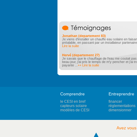
Jonathan (departement 83)
Je viens d'installer un chauffe eau solaire en faisa
préalable, en passant par un installateur partenaire
Lire la suite
Hervé (departement 27)
Je savais que le chauffage de l'eau me coutait pa
beau jour, j'ai pris le temps de m'y pencher et j'ai 
payante ...
++ Lire la suite
Comprendre
Entreprendre
le CESI en bref
financer
capteurs solaire
réglementations
modèles de CESI
dimensionner
Avez vous