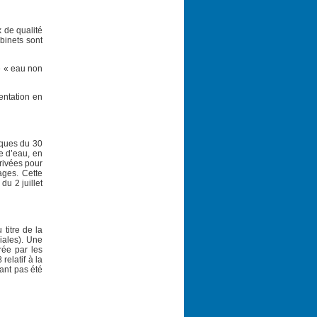
 de qualité
binets sont
me « eau non
mentation en
tiques du 30
ce d’eau, en
privées pour
ages. Cette
du 2 juillet
 titre de la
riales). Une
rée par les
relatif à la
yant pas été