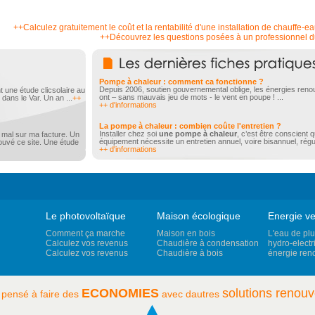
++Calculez gratuitement le coût et la rentabilité d'une installation de chauffe-e
++Découvrez les questions posées à un professionnel d
Pompe à chaleur : comment ca fonctionne ?
Depuis 2006, soutien gouvernemental oblige, les énergies reno
nt une étude clicsolaire au
ont – sans mauvais jeu de mots - le vent en poupe ! ...
 dans le Var. Un an ...
++
++ d'informations
La pompe à chaleur : combien coûte l'entretien ?
Installer chez soi
une pompe à chaleur
, c’est être conscient 
s mal sur ma facture. Un
équipement nécessite un entretien annuel, voire bisannuel, régul
trouvé ce site. Une étude
++ d'informations
Le photovoltaïque
Maison écologique
Energie ve
Comment ça marche
Maison en bois
L'eau de plu
Calculez vos revenus
Chaudière à condensation
hydro-electri
Calculez vos revenus
Chaudière à bois
énergie ren
ECONOMIES
solutions renouv
 pensé à faire des
avec dautres