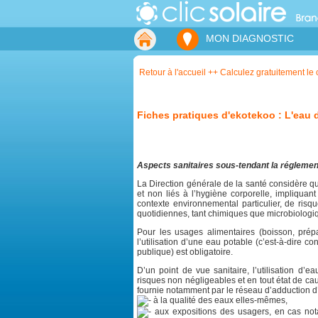
MON DIAGNOSTIC
Retour à l'accueil ++ Calculez gratuitement le c
Fiches pratiques d'ekotekoo : L'eau 
Aspects sanitaires sous-tendant la réglement
La Direction générale de la santé considère que
et non liés à l’hygiène corporelle, impliquant 
contexte environnemental particulier, de risqu
quotidiennes, tant chimiques que microbiologiq
Pour les usages alimentaires (boisson, prépa
l’utilisation d’une eau potable (c’est-à-dire c
publique) est obligatoire.
D’un point de vue sanitaire, l’utilisation d’
risques non négligeables et en tout état de c
fournie notamment par le réseau d’adduction d’
à la qualité des eaux elles-mêmes,
aux expositions des usagers, en cas nota