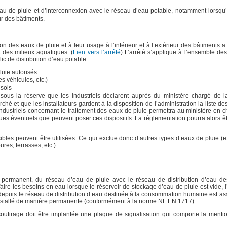
u de pluie et d’interconnexion avec le réseau d’eau potable, notamment lorsqu’i
r des bâtiments.
ion des eaux de pluie et à leur usage à l’intérieur et à l’extérieur des bâtiments a
et des milieux aquatiques. (
Lien vers l’arrêté
) L’arrêté s’applique à l’ensemble des
ic de distribution d’eau potable.
luie autorisés :
s véhicules, etc.)
 sols
 sous la réserve que les industriels déclarent auprès du ministère chargé de l
ché et que les installateurs gardent à la disposition de l’administration la liste des
s industriels concernant le traitement des eaux de pluie permettra au ministère en 
ues éventuels que peuvent poser ces dispositifs. La réglementation pourra alors ê
ibles peuvent être utilisées. Ce qui exclue donc d’autres types d’eaux de pluie (e
es, terrasses, etc.).
u permanent, du réseau d’eau de pluie avec le réseau de distribution d’eau de
aire les besoins en eau lorsque le réservoir de stockage d’eau de pluie est vide, 
 depuis le réseau de distribution d’eau destinée à la consommation humaine est as
installé de manière permanente (conformément à la norme NF EN 1717).
outirage doit être implantée une plaque de signalisation qui comporte la ment