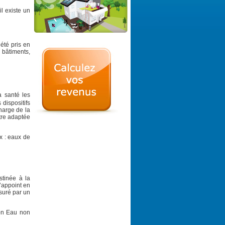
l existe un
 été pris en
 bâtiments,
a santé les
 dispositifs
charge de la
tre adaptée
x : eaux de
stinée à la
l’appoint en
suré par un
ion Eau non