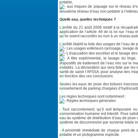
potable,
aux risques de piquage sur le réseau d’ea
deuxième réseau d’eau non potable à l’intérieu
Quelle eau, quelles techniques ?
L’arrêté du 21 août 2008 relatif à la récupérat
application de l’article 49 de la loi sur l’eau 
qu’ils soient raccordés ou non à un réseau publ
L’arrêté établit la liste des usages de l’eau de p
Les usages extérieurs (arrosage, lavage de
L’évacuation des excrétas et le lavage des
A titre expérimental, le lavage du linge,
dispositifs de traitement de l’eau mis sur le mar
installés. La déclaration qui sera faite par le
santé de saisir l’AFSSA, pour analyse des risq
en fonction des ces conclusions.
Seules les eaux de pluie des toitures inaccess
ruissellement de parking chargées d’hydrocarbur
Les règles techniques sont notamment :
Règles techniques générales
- Tout raccordement, qu’il soit temporaire o
consommation humaine est interdit. Pour satisf
eau du système de distribution d’eau de pluie
système de disconnexion par surverse totale 
- A proximité immédiate de chaque point de s
potable et un pictogramme explicite.