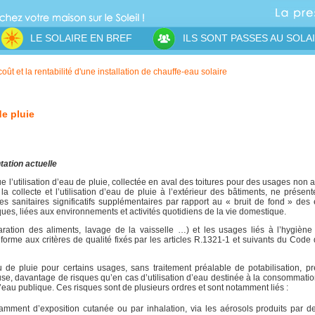
LE SOLAIRE EN BREF
ILS SONT PASSES AU SOLA
oût et la rentabilité d'une installation de chauffe-eau solaire
de pluie
ation actuelle
 l’utilisation d’eau de pluie, collectée en aval des toitures pour des usages non 
la collecte et l’utilisation d’eau de pluie à l’extérieur des bâtiments, ne présen
es sanitaires significatifs supplémentaires par rapport au « bruit de fond » des 
ues, liées aux environnements et activités quotidiens de la vie domestique.
ration des aliments, lavage de la vaisselle …) et les usages liés à l’hygiène 
onforme aux critères de qualité fixés par les articles R.1321-1 et suivants du Code
eau de pluie pour certains usages, sans traitement préalable de potabilisation, p
ause, davantage de risques qu’en cas d’utilisation d’eau destinée à la consommati
eau publique. Ces risques sont de plusieurs ordres et sont notamment liés :
mment d’exposition cutanée ou par inhalation, via les aérosols produits par d