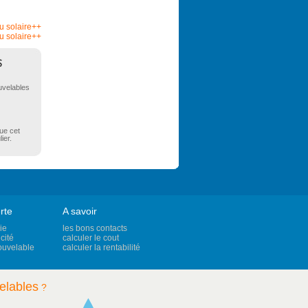
au solaire++
u solaire++
uvelables
que cet
ier.
rte
A savoir
ie
les bons contacts
cité
calculer le cout
ouvelable
calculer la rentabilité
elables
?