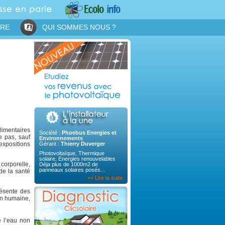
IRE
QUI SOMMES NOUS ?
alimentaires
Société :
Phoebus Energies et
te pas, sauf
Environnements
expositions
Gérant :
Thierry Duverger
Photovoltaïque, Thermique
solaire, Energies renouvelables
corporelle,
Déja plus de 1000m2 de
panneaux solaires posés...
 de la santé
++ Lire la suite
résente des
on humaine,
e l’eau non