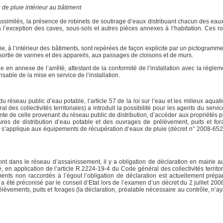
de pluie intérieur au bâtiment
assimilés, la présence de robinets de soutirage d’eaux distribuant chacun des eaux
à l’exception des caves, sous-sols et autres pièces annexes à l’habitation. Ces ro
uie, à l’intérieur des bâtiments, sont repérées de façon explicite par un pictogram
et sortie de vannes et des appareils, aux passages de cloisons et de murs.
ie en annexe de l’arrêté, attestant de la conformité de l’installation avec la régle
nsable de la mise en service de l’installation.
u réseau public d’eau potable, l’article 57 de la loi sur l’eau et les milieux aqua
des collectivités territoriales) a introduit la possibilité pour les agents du servi
ente de celle provenant du réseau public de distribution, d’accéder aux propriétés 
eures de distribution d’eau potable et des ouvrages de prélèvement, puits et for
es s’applique aux équipements de récupération d’eaux de pluie (décret n° 2008-652 
ont dans le réseau d’assainissement, il y a obligation de déclaration en mairie au
, en application de l’article R.2224-19-4 du Code général des collectivités territo
iments non raccordés à l’égout l’obligation de déclaration est actuellement prépa
a été préconisé par le conseil d’Etat lors de l’examen d’un décret du 2 juillet 2008 
rélèvements, puits et forages (la déclaration, préalable nécessaire au contrôle, n’a