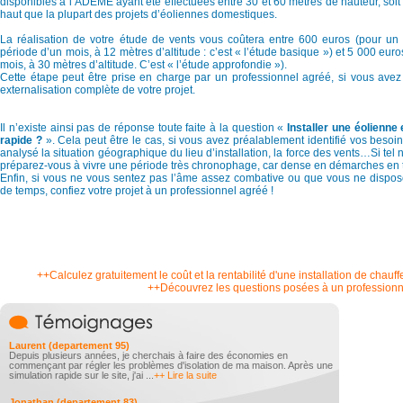
disponibles à l’ADEME ayant été effectuées entre 30 et 60 mètres de hauteur, soi
haut que la plupart des projets d’éoliennes domestiques.
La réalisation de votre étude de vents vous coûtera entre 600 euros (pour un
période d’un mois, à 12 mètres d’altitude : c’est « l’étude basique ») et 5 000 euro
mois, à 30 mètres d’altitude. C’est « l’étude approfondie »).
Cette étape peut être prise en charge par un professionnel agréé, si vous ave
externalisation complète de votre projet.
Il n’existe ainsi pas de réponse toute faite à la question «
Installer une éolienne 
rapide ?
». Cela peut être le cas, si vous avez préalablement identifié vos besoi
analysé la situation géographique du lieu d’installation, la force des vents…Si tel n
préparez-vous à vivre une période très chronophage, car dense en démarches en 
Enfin, si vous ne vous sentez pas l’âme assez combative ou que vous ne dispo
de temps, confiez votre projet à un professionnel agréé !
++Calculez gratuitement le coût et la rentabilité d'une installation de chauf
++Découvrez les questions posées à un professionn
Laurent (departement 95)
Depuis plusieurs années, je cherchais à faire des économies en
commençant par régler les problèmes d'isolation de ma maison. Après une
simulation rapide sur le site, j'ai ...
++ Lire la suite
Jonathan (departement 83)