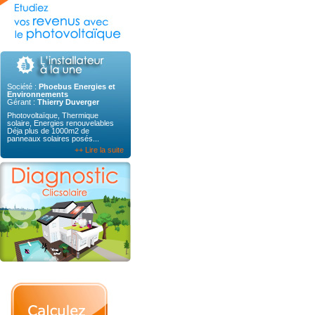
Société :
Phoebus Energies et
Environnements
Gérant :
Thierry Duverger
Photovoltaïque, Thermique
solaire, Energies renouvelables
Déja plus de 1000m2 de
panneaux solaires posés...
++ Lire la suite