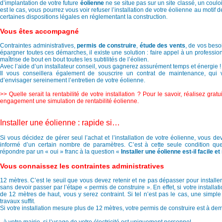
d’implantation de votre future
éolienne
ne se situe pas sur un site classé, un coulo
est le cas, vous pourrez vous voir refuser l’installation de votre éolienne au motif d
certaines dispositions légales en réglementant la construction.
Vous êtes accompagné
Contraintes administratives,
permis de construire
,
étude des vents
, de vos bes
épargner toutes ces démarches, il existe une solution : faire appel à un professionn
maîtrise de bout en bout toutes les subtilités de l’éolien.
Avec l’aide d’un installateur conseil, vous gagnerez assurément temps et énergie !
Il vous conseillera également de souscrire un contrat de maintenance, qui 
d’envisager sereinement l’entretien de votre éolienne.
>> Quelle serait la rentabilité de votre installation ? Pour le savoir, réalisez grat
engagement une simulation de rentabilité éolienne.
Installer une éolienne : rapide si…
Si vous décidez de gérer seul l’achat et l’installation de votre éolienne, vous d
informé d’un certain nombre de paramètres. C’est à cette seule condition qu
répondre par un « oui » franc à la question «
Installer une éolienne est-il facile et
Vous connaissez les contraintes administratives
12 mètres. C’est le seuil que vous devez retenir et ne pas dépasser pour installe
sans devoir passer par l’étape « permis de construire ». En effet, si votre installa
de 12 mètres de haut, vous y serez contraint. Si tel n’est pas le cas, une simple
travaux suffit.
Si votre installation mesure plus de 12 mètres, votre permis de construire est à de