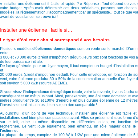
« Installer une
éolienne
est-il facile et rapide ? » Réponse : Tout dépend de vos
votre budget. Après avoir déterminé ces deux préalables, passons aux choses 
modèles, la réglementation, l’accompagnement par un spécialiste…tout ce que vo
avant de vous lancer se trouve ici !
Installer une éolienne : facile si…
Le type d’éolienne choisi correspond à vos besoins
Plusieurs modèles
d’éoliennes domestiques
sont en vente sur le marché. D’un 
entre
3 000 et 70 000 euros (crédit d’impôt non déduit), leurs prix sont fonctions de vos a
de leur puissance initiale.
De façon générale, pour un foyer moyen, il faut compter un budget d’installation 
et
20 000 euros (crédit d’impôt non déduit). Pour cette enveloppe, en fonction de so
vent, votre éolienne produira 30 à 50% de la consommation annuelle d’un foyer 
soit environ 5 000 kw.h (source ADEME).
Si vous visez
l’indépendance énergétique totale
, voire la revente, il vous faudra 
conséquent et un mât plus haut. Ainsi, par exemple, une éolienne domestique av
mètres produit entre 30 et 100% d’énergie en plus qu’une éolienne de 12 mètr
l’investissement initial n’est, bien sur, en rien comparable !
Aujourd’hui, d’un point de vue technique, installer une éolienne est facile et
installations sont bien plus compactes qu’avant. Elles se présentent sous forme d
sur le toit, cube lui-même disponible en différentes tailles, en fonction d
recherchée. Le vent joue également, bien entendu, un rôle majeur dans
le 
l’éolienne.
La plupart du temps, comptez de 100 W à 1KW pour une micro-éolienne de 5 