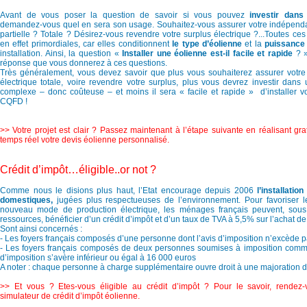
Avant de vous poser la question de savoir si vous pouvez
investir dans
demandez-vous quel en sera son usage. Souhaitez-vous assurer votre indépenda
partielle ? Totale ? Désirez-vous revendre votre surplus électrique ?...Toutes ce
en effet primordiales, car elles conditionnent
le type d’éolienne
et la
puissance
installation. Ainsi, la question «
Installer une éolienne est-il facile et rapide
? 
réponse que vous donnerez à ces questions.
Très généralement, vous devez savoir que plus vous souhaiterez assurer votr
électrique totale, voire revendre votre surplus, plus vous devrez investir dans u
complexe – donc coûteuse – et moins il sera « facile et rapide » d’installer v
CQFD !
>> Votre projet est clair ? Passez maintenant à l’étape suivante en réalisant gra
temps réel votre devis éolienne personnalisé.
Crédit d’impôt…éligible..or not ?
Comme nous le disions plus haut, l’Etat encourage depuis 2006
l’installatio
domestiques,
jugées plus respectueuses de l’environnement. Pour favoriser l
nouveau mode de production électrique, les ménages français peuvent, sous
ressources, bénéficier d’un crédit d’impôt et d’un taux de TVA à 5,5% sur l’achat de
Sont ainsi concernés :
- Les foyers français composés d’une personne dont l’avis d’imposition n’excède 
- Les foyers français composés de deux personnes soumises à imposition commu
d’imposition s’avère inférieur ou égal à 16 000 euros
A noter : chaque personne à charge supplémentaire ouvre droit à une majoration 
>> Et vous ? Etes-vous éligible au crédit d’impôt ? Pour le savoir, rendez-
simulateur de crédit d’impôt éolienne.