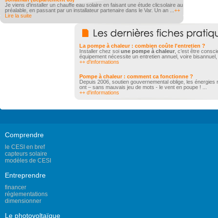
Je viens d'installer un chauffe eau solaire en faisant une étude clicsolaire au
préalable, en passant par un installateur partenaire dans le Var. Un an ...
++
Lire la suite
La pompe à chaleur : combien coûte l'entretien ?
Installer chez soi
une pompe à chaleur
, c’est être consci
équipement nécessite un entretien annuel, voire bisannuel, 
++ d'informations
Pompe à chaleur : comment ca fonctionne ?
Depuis 2006, soutien gouvernemental oblige, les énergies 
ont – sans mauvais jeu de mots - le vent en poupe ! ...
++ d'informations
Comprendre
le CESI en bref
capteurs solaire
modèles de CESI
Entreprendre
financer
réglementations
dimensionner
Le photovoltaïque