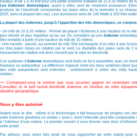
hauteur, et de 1 à 30 KW pour une petite éolienne installée de 15 à 35 mètres de h
Les éoliennes domestiques
, quant à elles, sont de moyenne puissance. Elles
produire de l’électricité consommée sur place et/ou de la revendre à un réseau 
(EDF, dans la plupart des cas). Leur puissance varie de 100 Watts à 200 Kilo-watts
La plupart des éoliennes, jusqu’à l’apparition des kits domestiques, se composa
- Un mât de 10 à 35 mètres : Permet de placer l’éolienne à une hauteur où la vite
plus élevée et plus régulière qu’au sol. On considère qu’une
éolienne
domestiq
être rentable à partir d’une hauteur de mât de 10 mètres.
- Une nacelle : placée, au sommet du mât. Elle est équipée d’un rotor à axe horiz
ou trois pales mises en rotation par le vent. Le diamètre des pales varie de 2 
mouvement de rotation est alors converti par le rotor en électricité.
Ces systèmes d’
éolienne
domestiques sont livrés en kit à assembler, avec un mon
haubans ou autoporteur. La différence majeure entre les deux systèmes étant que
des mâts autoporteurs sont enterrées , contrairement à celles des mâts haub
visibles.
>> Connaissez-vous la somme que vous pourriez gagner en revendant votre
Consultez ici le tarif rachat électricité éolienne en fonction de votre équipem
situation géographique.
Vous y êtes autorisé
Autant vous le dire : même si la technologie a fait beaucoup de progrès ces de
votre éolienne génèrera un certain « bruit », dont l’intensité peut être comparable
à l’intérieur d’une voiture. Le premier conseil à vous donner sera donc d’informe
votre projet.
Par ailleurs, vous serez très avisé de vous rapprocher de votre mairie pour sa