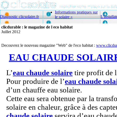
Informations pratiques sur
Diagnostic clicsolaire.fr
L'installa
le solaire
»
clicdurable : le magazine de l eco habitat
Juillet 2012
Decouvrez le nouveau magazine "Web" de l'eco habitat :
www.clicdur
EAU CHAUDE SOLAIR
L’
eau chaude solaire
tire profit de 
Pour produire de l’
eau chaude sola
d’un chauffe eau solaire.
Cette eau sera obtenue par la tran
solaire en chaleur, grâce à des capt
chaude solaire
servira d’eau chaude 