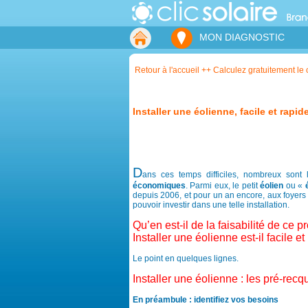
MON DIAGNOSTIC
Retour à l'accueil ++ Calculez gratuitement le c
Installer une éolienne, facile et rapid
D
ans ces temps difficiles, nombreux sont
économiques
. Parmi eux, le petit
éolien
ou «
depuis 2006, et pour un an encore, aux foyer
pouvoir investir dans une telle installation.
Qu’en est-il de la faisabilité de ce pr
Installer une éolienne est-il facile et
Le point en quelques lignes.
Installer une éolienne : les pré-recq
En préambule : identifiez vos besoins