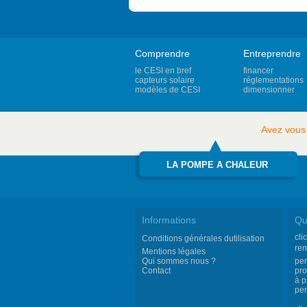
Comprendre
Entreprendre
le CESI en bref
financer
capteurs solaire
réglementations
modèles de CESI
dimensionner
Avez vous
LA POMPE A CHALEUR
Informations
Qu
cli
Conditions générales dutilisation
ren
Mentions légales
Qui sommes nous ?
per
Contact
pro
à p
per