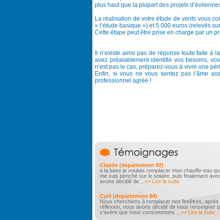
plus haut que la plupart des projets d’éolienn
La réalisation de votre étude de vents vous coû
« l’étude basique ») et 5 000 euros (relevés sur
Cette étape peut être prise en charge par un pr
Il n’existe ainsi pas de réponse toute faite à 
avez préalablement identifié vos besoins, vos
n’est pas le cas, préparez-vous à vivre une p
Enfin, si vous ne vous sentez pas l’âme as
professionnel agréé !
Claude (departement 92)
a la base je voulais remplacer mon chauffe-eau qui 
me suis penché sur le solaire, puis finalement av
avons decidé de ...
++ Lire la suite
Cyril (departement 84)
Nous cherchions à remplacer nos fenêtres, après
réflexion, nous avons décidé de nous renseigner pl
s'avère que nous consommons ...
++ Lire la suite