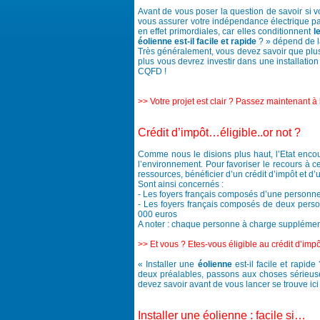
Avant de vous poser la question de savoir si
vous assurer votre indépendance électrique par
en effet primordiales, car elles conditionnent
l
éolienne est-il facile et rapide
? » dépend de 
Très généralement, vous devez savoir que plus 
plus vous devrez investir dans une installation
CQFD !
>> Votre projet est clair ? Passez maintenant à
Crédit d’impôt…éligible..or not ?
Comme nous le disions plus haut, l’Etat enc
l’environnement. Pour favoriser le recours à 
ressources, bénéficier d’un crédit d’impôt et d’
Sont ainsi concernés :
- Les foyers français composés d’une personne
- Les foyers français composés de deux perso
000 euros
A noter : chaque personne à charge supplément
>> Et vous ? Etes-vous éligible au crédit d’impô
« Installer une
éolienne
est-il facile et rapi
deux préalables, passons aux choses sérieuse
devez savoir avant de vous lancer se trouve ici 
Installer une éolienne : facile si…