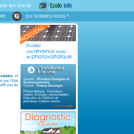
IRE
QUI SOMMES NOUS ?
elables
et
Société :
Phoebus Energies et
yé par l’Etat
Environnements
suffit pas de
Gérant :
Thierry Duverger
Photovoltaïque, Thermique
solaire, Energies renouvelables
Déja plus de 1000m2 de
panneaux solaires posés...
++ Lire la suite