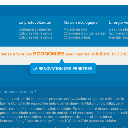
Le photovoltaïque
Maison écologique
Energie ve
Comment ça marche
Maison en bois
L'eau de plu
Calculez vos revenus
Chaudière à condensation
hydro-electri
Calculez vos revenus
Chaudière à bois
énergie ren
ECONOMIES
solutions renouv
 pensé à faire des
avec dautres
LA RENOVATION DES FENETRES
e proposons nous ?
csolaire.fr est un site internet qui propose une évaluation en ligne du coût et de la
tabilité d'un chauffe eau solaire individuel ou dune installation photovoltaïque. il
met d'estimer l'interet d'une installation solaire. En seulement 6 étapes , nous vous
posons une étude personnalisée de rentabilité et nous vous informons sur les coût
révoir pour son installation, sur les subventions existantes et sur la future
formance énergétique de son système en KWh/an/m2 de panneaux solaire.