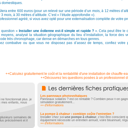
es domestiques.
tera entre 600 euros (pour un relevé sur une période d’un mois, à 12 mètres d’alti
 3 mois, à 30 mètres d’altitude. C’est « l’étude approfondie »).
ofessionnel agréé, si vous avez opté pour une externalisation complète de votre pro
la question «
Installer une éolienne est-il simple et rapide ?
». Cela peut être le 
 moyens, analysé la situation géographique du lieu d’installation, la force des v
ériode très chronophage, car dense en démarches en tous genres.
sez combative ou que vous ne disposez pas d’assez de temps, confiez votre p
++Calculez gratuitement le coût et la rentabilité d'une installation de chauffe-e
++Découvrez les questions posées à un professionnel d
Les panneaux photovoltaïques
Panneaux solaires ? est ce rentable ? Combien peux-t-on gagner
ne fonctionnait plus. je
simulation gratuitement...
ec mes enfants, nous
++ d'informations
La pompe à chaleur : combien coûte l'entretien ?
Installer chez soi
une pompe à chaleur
, c’est être conscient 
 plusieurs semaines de
équipement nécessite un entretien annuel, voire bisannuel, régul
us précisément et il
++ d'informations