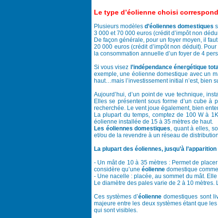
Le type d’éolienne choisi correspon
Plusieurs modèles
d’éoliennes domestiques
s
3 000 et 70 000 euros (crédit d’impôt non déduit)
De façon générale, pour un foyer moyen, il faut
20 000 euros (crédit d’impôt non déduit). Pour
la consommation annuelle d’un foyer de 4 pers
Si vous visez
l’indépendance énergétique tot
exemple, une éolienne domestique avec un mât
haut…mais l’investissement initial n’est, bien s
Aujourd’hui, d’un point de vue technique, insta
Elles se présentent sous forme d’un cube à pos
recherchée. Le vent joue également, bien ente
La plupart du temps, comptez de 100 W à 1K
éolienne installée de 15 à 35 mètres de haut.
Les éoliennes domestiques
, quant à elles, 
et/ou de la revendre à un réseau de distributio
La plupart des éoliennes, jusqu’à l’apparitio
- Un mât de 10 à 35 mètres : Permet de placer 
considère qu’une
éolienne
domestique commence
- Une nacelle : placée, au sommet du mât. Elle 
Le diamètre des pales varie de 2 à 10 mètres. Le
Ces systèmes d’
éolienne
domestiques sont liv
majeure entre les deux systèmes étant que les
qui sont visibles.