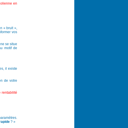
éolienne en
 « bruit »,
informer vos
ne se situe
au motif de
, il existe
en de votre
 rentabilité
 paramètres.
 rapide
? »