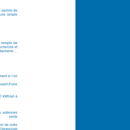
« permis de
 une simple
 remplir de
recherche et
endarmerie…
ment si l’on
posant d’une
00 kWh/an à
s antennes
e vents
ion de votre
it beaucoup