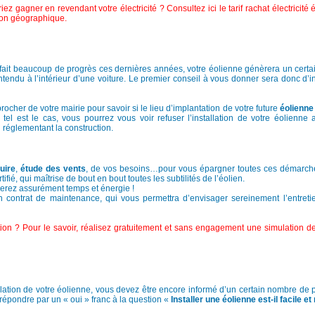
gagner en revendant votre électricité ? Consultez ici le tarif rachat électricité 
tion géographique.
 fait beaucoup de progrès ces dernières années, votre éolienne génèrera un certain
entendu à l’intérieur d’une voiture. Le premier conseil à vous donner sera donc d’
rocher de votre mairie pour savoir si le lieu d’implantation de votre future
éolienne
tel est le cas, vous pourrez vous voir refuser l’installation de votre éolienne 
n réglementant la construction.
uire
,
étude des vents
, de vos besoins…pour vous épargner toutes ces démarches
ifié, qui maîtrise de bout en bout toutes les subtilités de l’éolien.
gnerez assurément temps et énergie !
n contrat de maintenance, qui vous permettra d’envisager sereinement l’entreti
lation ? Pour le savoir, réalisez gratuitement et sans engagement une simulation de
tallation de votre éolienne, vous devez être encore informé d’un certain nombre de
répondre par un « oui » franc à la question «
Installer une éolienne est-il facile et