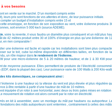
d à vos besoins
ont en vente sur le marché. D’un montant compris entre
, leurs prix sont fonctions de vos attentes et donc, de leur puissance initiale.
 compter un budget d’installation compris entre 15 et
 cette enveloppe, en fonction de son exposition au vent, votre éolienne produira 
onnes, soit environ 5 000 kw.h (source ADEME).
ale
, voire la revente, il vous faudra un diamètre plus conséquent et un mât plus haut
 de 42 mètres produit entre 30 et 100% d’énergie en plus qu’une éolienne de 1
ur, en rien comparable !
ller une éolienne est facile et rapide car les installations sont bien plus compact
er sur le toit, cube lui-même disponible en différentes tailles, en fonction de l
ndu, un rôle majeur dans
le rendement de l’éolienne.
W pour une micro-éolienne de 5 à 20 mètres de hauteur, et de 1 à 30 KW pour
sont de moyenne puissance. Elles permettent de produire de l’électricité consommé
n (EDF, dans la plupart des cas). Leur puissance varie de 100 Watts à 200 Kilo-watt
n des kits domestiques, se composaient ainsi :
l’éolienne à une hauteur où la vitesse du vent est plus élevée et plus régulière q
 à être rentable à partir d’une hauteur de mât de 10 mètres.
est équipée d’un rotor à axe horizontal, avec deux ou trois pales mises en rotation 
 mouvement de rotation est alors converti par le rotor en électricité.
rés en kit à assembler, avec un montage du mât par haubans ou autoporteur. La
 fondations des mâts autoporteurs sont enterrées , contrairement à celles des mât