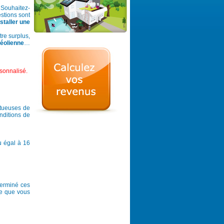
 Souhaitez-
estions sont
nstaller une
re surplus,
éolienne
…
rsonnalisé.
ctueuses de
nditions de
u égal à 16
terminé ces
ce que vous