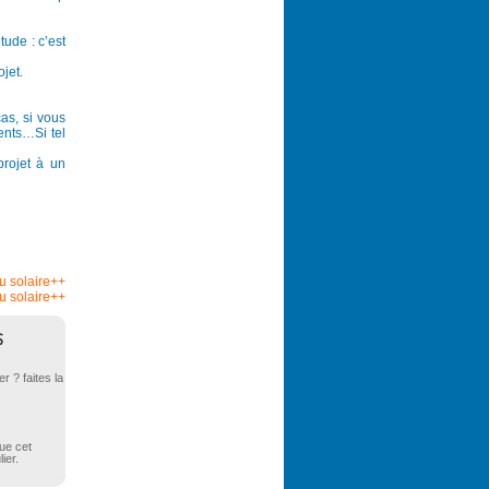
tude : c’est
jet.
cas, si vous
ents…Si tel
rojet à un
au solaire++
u solaire++
 ? faites la
que cet
ier.