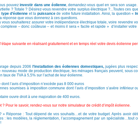
 vous pouvez
investir dans une éolienne
, demandez-vous quel en sera son usage.
tielle ? Totale ? Désirez-vous revendre votre surplus électrique ?...Toutes ces qu
e type d’éolienne
et la
puissance
de votre future installation. Ainsi, la question «
I
la réponse que vous donnerez à ces questions.
vous souhaiterez assurer votre indépendance électrique totale, voire revendre vot
 complexe – donc coûteuse – et moins il sera « facile et rapide » d’installer votre
 l’étape suivante en réalisant gratuitement et en temps réel votre devis éolienne pe
ourage depuis 2006
l’installation des éoliennes domestiques,
jugées plus respe
ce nouveau mode de production électrique, les ménages français peuvent, sous co
un taux de TVA à 5,5% sur l’achat de leur éolienne.
 dont l’avis d’imposition n’excède pas 8 000 euros
nnes soumises à imposition commune dont l’avis d’imposition s’avère inférieur o
aire ouvre droit à une majoration de 400 euros.
t ? Pour le savoir, rendez-vous sur notre simulateur de crédit d’impôt éolienne.
de ? » Réponse : Tout dépend de vos souhaits…et de votre budget. Après avoir dé
s : les modèles, la réglementation, l’accompagnement par un spécialiste…tout 
!