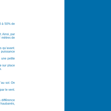
30 à 50% de
. Ainsi, par
2 mètres de
es qu’avant.
a puissance
 une petite
e sur place
s.
u’au sol. On
par le vent.
 différence
s haubanés,