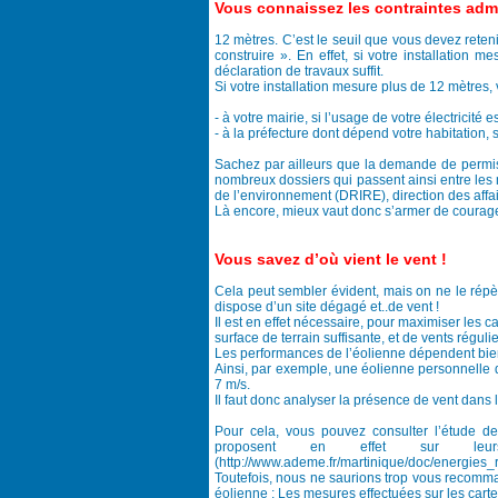
Vous connaissez les contraintes admi
12 mètres. C’est le seuil que vous devez reten
construire ». En effet, si votre installation 
déclaration de travaux suffit.
Si votre installation mesure plus de 12 mètres,
- à votre mairie, si l’usage de votre électricit
- à la préfecture dont dépend votre habitation,
Sachez par ailleurs que la demande de permis 
nombreux dossiers qui passent ainsi entre les m
de l’environnement (DRIRE), direction des affai
Là encore, mieux vaut donc s’armer de courage 
Vous savez d’où vient le vent !
Cela peut sembler évident, mais on ne le répè
dispose d’un site dégagé et..de vent !
Il est en effet nécessaire, pour maximiser les c
surface de terrain suffisante, et de vents régulie
Les performances de l’éolienne dépendent bien
Ainsi, par exemple, une éolienne personnelle
7 m/s.
Il faut donc analyser la présence de vent dans 
Pour cela, vous pouvez consulter l’étude d
proposent en effet sur leu
(http://www.ademe.fr/martinique/doc/energies_
Toutefois, nous ne saurions trop vous recommand
éolienne ; Les mesures effectuées sur les cart