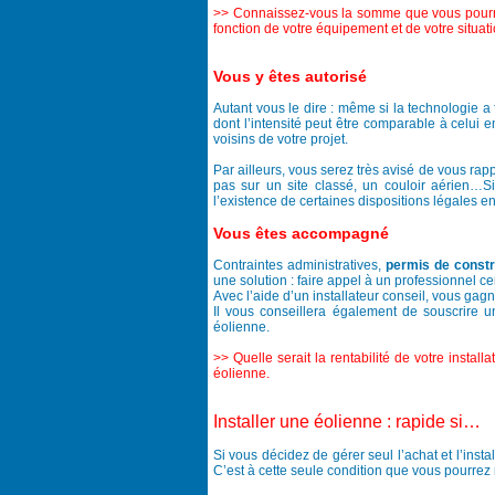
>> Connaissez-vous la somme que vous pourriez 
fonction de votre équipement et de votre situa
Vous y êtes autorisé
Autant vous le dire : même si la technologie a
dont l’intensité peut être comparable à celui 
voisins de votre projet.
Par ailleurs, vous serez très avisé de vous rapp
pas sur un site classé, un couloir aérien…Si 
l’existence de certaines dispositions légales e
Vous êtes accompagné
Contraintes administratives,
permis de constr
une solution : faire appel à un professionnel cert
Avec l’aide d’un installateur conseil, vous ga
Il vous conseillera également de souscrire u
éolienne.
>> Quelle serait la rentabilité de votre instal
éolienne.
Installer une éolienne : rapide si…
Si vous décidez de gérer seul l’achat et l’ins
C’est à cette seule condition que vous pourrez 