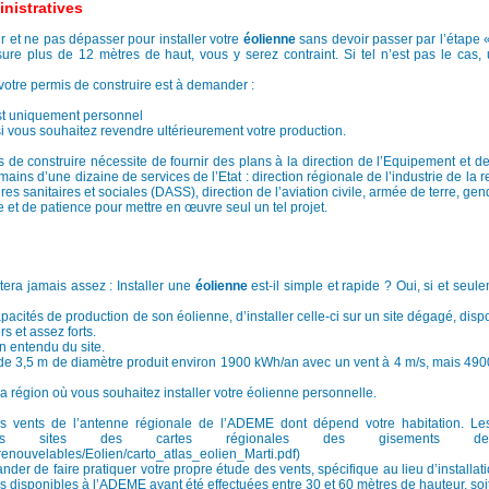
nistratives
ir et ne pas dépasser pour installer votre
éolienne
sans devoir passer par l’étape 
mesure plus de 12 mètres de haut, vous y serez contraint. Si tel n’est pas le cas,
 votre permis de construire est à demander :
é est uniquement personnel
 si vous souhaitez revendre ultérieurement votre production.
de construire nécessite de fournir des plans à la direction de l’Equipement et de
ains d’une dizaine de services de l’Etat : direction régionale de l’industrie de la 
res sanitaires et sociales (DASS), direction de l’aviation civile, armée de terre, g
et de patience pour mettre en œuvre seul un tel projet.
tera jamais assez : Installer une
éolienne
est-il simple et rapide ? Oui, si et seule
apacités de production de son éolienne, d’installer celle-ci sur un site dégagé, dis
rs et assez forts.
 entendu du site.
 de 3,5 m de diamètre produit environ 1900 kWh/an avec un vent à 4 m/s, mais 49
la région où vous souhaitez installer votre éolienne personnelle.
es vents de l’antenne régionale de l’ADEME dont dépend votre habitation. Le
rs sites des cartes régionales des gisements d
renouvelables/Eolien/carto_atlas_eolien_Marti.pdf)
er de faire pratiquer votre propre étude des vents, spécifique au lieu d’installat
es disponibles à l’ADEME ayant été effectuées entre 30 et 60 mètres de hauteur, so