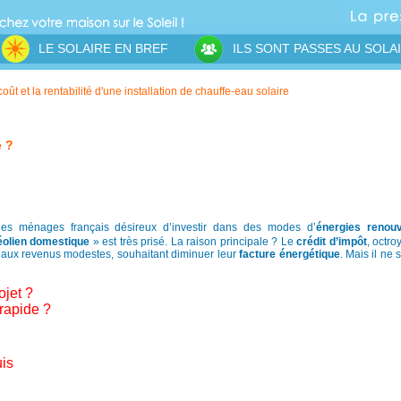
LE SOLAIRE EN BREF
ILS SONT PASSES AU SOLA
oût et la rentabilité d'une installation de chauffe-eau solaire
e ?
 les ménages français désireux d’investir dans des modes d’
énergies renouv
éolien domestique
» est très prisé. La raison principale ? Le
crédit d’impôt
, octro
s aux revenus modestes, souhaitant diminuer leur
facture énergétique
. Mais il ne 
ojet ?
 rapide ?
uis