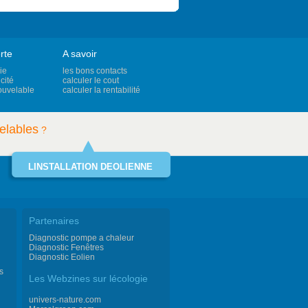
rte
A savoir
ie
les bons contacts
cité
calculer le cout
ouvelable
calculer la rentabilité
elables
?
LINSTALLATION DEOLIENNE
Partenaires
Diagnostic pompe a chaleur
Diagnostic Fenêtres
Diagnostic Eolien
s
Les Webzines sur lécologie
univers-nature.com