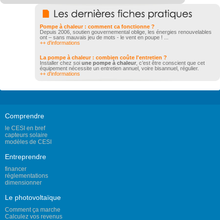
Pompe à chaleur : comment ca fonctionne ?
Depuis 2006, soutien gouvernemental oblige, les énergies renouvelables
ont – sans mauvais jeu de mots - le vent en poupe ! ...
++ d'informations
La pompe à chaleur : combien coûte l'entretien ?
Installer chez soi
une pompe à chaleur
, c’est être conscient que cet
équipement nécessite un entretien annuel, voire bisannuel, régulier.
++ d'informations
Comprendre
le CESI en bref
capteurs solaire
modèles de CESI
Entreprendre
financer
réglementations
dimensionner
Le photovoltaïque
Comment ça marche
Calculez vos revenus