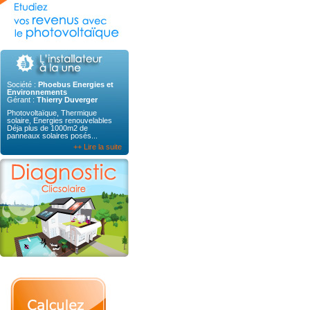
Société :
Phoebus Energies et
Environnements
Gérant :
Thierry Duverger
Photovoltaïque, Thermique
solaire, Energies renouvelables
Déja plus de 1000m2 de
panneaux solaires posés...
++ Lire la suite