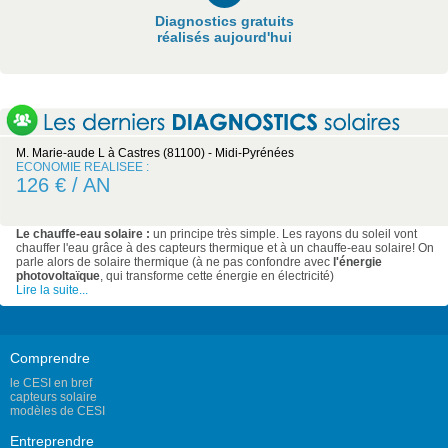
Diagnostics gratuits
réalisés aujourd'hui
M. Marie-aude L à Castres (81100) - Midi-Pyrénées
ECONOMIE REALISEE :
126 € / AN
Le chauffe-eau solaire :
un principe très simple. Les rayons du soleil vont
chauffer l'eau grâce à des capteurs thermique et à un chauffe-eau solaire! On
parle alors de solaire thermique (à ne pas confondre avec
l'énergie
photovoltaïque
, qui transforme cette énergie en électricité)
Lire la suite...
Comprendre
le CESI en bref
capteurs solaire
modèles de CESI
Entreprendre