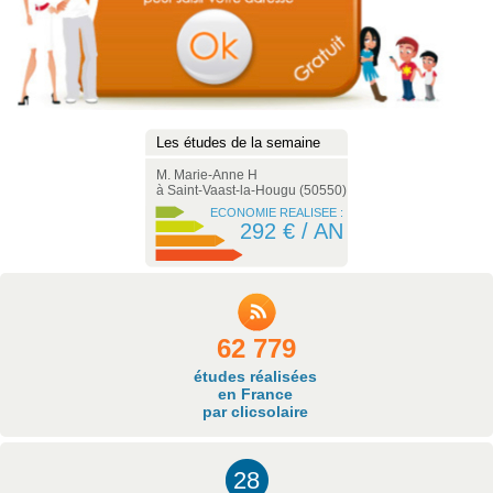
udes de la semaine
Les études de la semaine
Les études de la se
ina R
M. Marie-Anne H
M. Julien M
sy (77700)
à Saint-Vaast-la-Hougu (50550)
à Coësmes (35134)
ECONOMIE REALISEE :
ECONOMIE REALISEE :
ECONOMIE RE
292 € / AN
292 € / AN
292 
62 779
études réalisées
en France
par clicsolaire
28