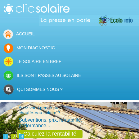
ACCUEIL
MON DIAGNOSTIC
LE SOLAIRE EN BREF
ILS SONT PASSES AU SOLAIRE
QUI SOMMES NOUS ?
Avez vous pensé au
chauffe-eau solaire ?
Subventions, prix, rentabilité,
performance...
Calculez la rentabilité
1
2
3