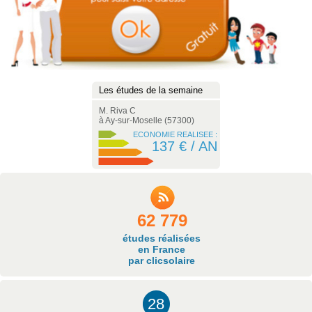
udes de la semaine
Les études de la semaine
Les études de la se
orie G
M. Riva C
M. Tiavina R
sy (77700)
à Ay-sur-Moselle (57300)
à Chessy (77700)
ECONOMIE REALISEE :
ECONOMIE REALISEE :
ECONOMIE RE
292 € / AN
137 € / AN
292 
62 779
études réalisées
en France
par clicsolaire
28