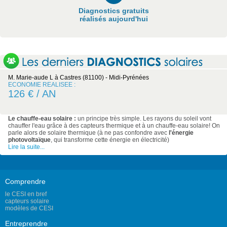
Diagnostics gratuits
réalisés aujourd'hui
M. Marie-aude L à Castres (81100) - Midi-Pyrénées
ECONOMIE REALISEE :
126 € / AN
Le chauffe-eau solaire :
un principe très simple. Les rayons du soleil vont
chauffer l'eau grâce à des capteurs thermique et à un chauffe-eau solaire! On
parle alors de solaire thermique (à ne pas confondre avec
l'énergie
photovoltaïque
, qui transforme cette énergie en électricité)
Lire la suite...
Comprendre
le CESI en bref
capteurs solaire
modèles de CESI
Entreprendre