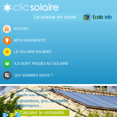
ACCUEIL
MON DIAGNOSTIC
LE SOLAIRE EN BREF
ILS SONT PASSES AU SOLAIRE
QUI SOMMES NOUS ?
Avez vous pensé au
chauffe-eau solaire ?
Subventions, prix, rentabilité,
performance...
Calculez la rentabilité
1
2
3