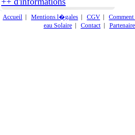
++ d'informations
Accueil
|
Mentions l�gales
|
CGV
|
Comment c
eau Solaire
|
Contact
|
Partenaire
en savoir +